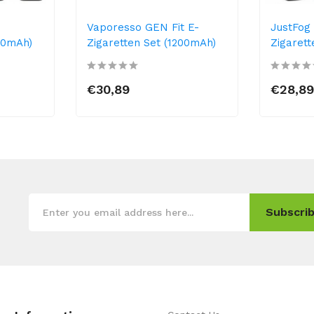
Vaporesso GEN Fit E-
JustFog
00mAh)
Zigaretten Set (1200mAh)
Zigaret
€30,89
€28,8
Subscrib