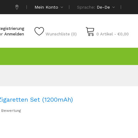
Mein Konto
Sprache:
De-De
egistrierung
or
Anmelden
Wunschliste (0)
0 Artikel - €0,00
Zigaretten Set (1200mAh)
 Bewertung