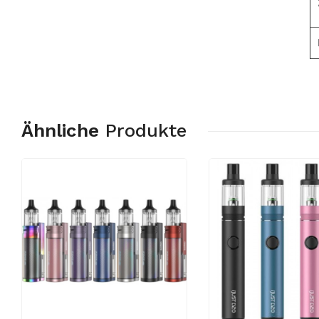
Z
M
Ähnliche
Produkte