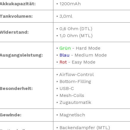
kkukapazität:
• 1200mAh
ankvolumen:
• 3,0ml
• 0,6 Ohm (DTL)
iderstand:
• 1,0 Ohm (MTL)
•
Grün
- Hard Mode
usgangsleistung:
•
Blau
- Medium Mode
•
Rot
- Easy Mode
• Airflow-Control
• Bottom-Filling
esonderheit:
• USB-C
• Mesh-Coils
• Zugautomatik
ewinde:
• Magnetisch
• Backendampfer (MTL)