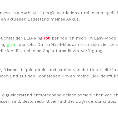
ganzen 1200mAh. Mit Energie werde ich durch das mitgelie
 den aktuellen Ladestand meines Akkus.
Leuchtet der LED-Ring
rot
, befinde ich mich im Easy-Mode 
ing
grün
, dampfst Du im Hard-Modus mit maximaler Leist
elle ich dir auch eine Zugautomatik zur Verfügung.
r, frisches Liquid direkt und sauber von der Unterseite i
nen und auf den Kopf stellen um an meine Liquideinfüll
den Zugwiderstand entsprechend deiner persönlichen Vorli
ossen sind, desto restriktiver fällt der Zugwiderstand aus.