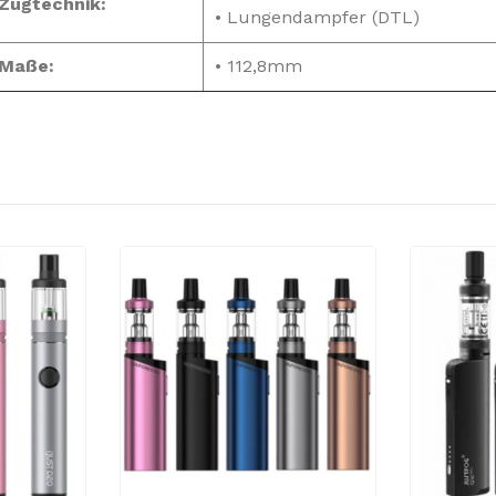
ugtechnik:
• Lungendampfer (DTL)
aße:
• 112,8mm