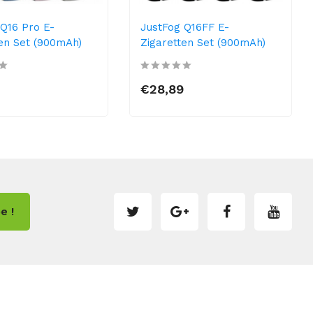
 Q16 Pro E-
JustFog Q16FF E-
ten Set (900mAh)
Zigaretten Set (900mAh)
9
€28,89
e !