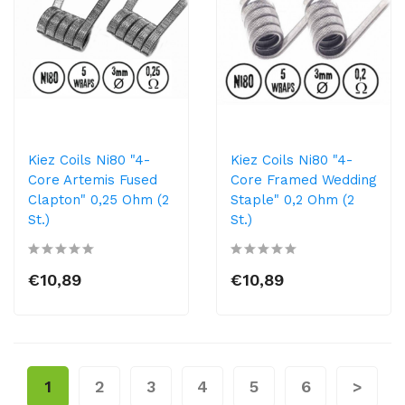
Kiez Coils Ni80 "4-
Kiez Coils Ni80 "4-
Core Artemis Fused
Core Framed Wedding
Clapton" 0,25 Ohm (2
Staple" 0,2 Ohm (2
St.)
St.)
€10,89
€10,89
1
2
3
4
5
6
>