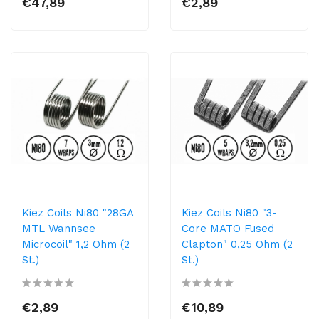
€47,89
€2,89
Kiez Coils Ni80 "28GA
Kiez Coils Ni80 "3-
MTL Wannsee
Core MATO Fused
Microcoil" 1,2 Ohm (2
Clapton" 0,25 Ohm (2
St.)
St.)
€2,89
€10,89