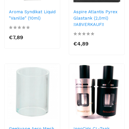
Aroma Syndikat Liquid
Aspire Atlantis Pyrex
"Vanille" (10ml)
Glastank (2,0ml)
!!ABVERKAUF!!
€7,89
€4,89
Geekvape Aero Mesh
InnoCigs CL-Tank