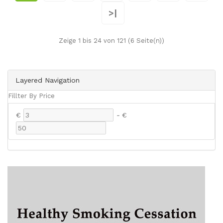
>|
Zeige 1 bis 24 von 121 (6 Seite(n))
Layered Navigation
Fillter By Price
€
-
€