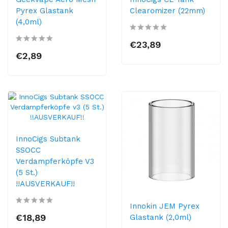
Pyrex Glastank
Clearomizer (22mm)
(4,0ml)
€23,89
€2,89
InnoCigs Subtank
SSOCC
Verdampferköpfe V3
(5 St.)
!!AUSVERKAUF!!
Innokin JEM Pyrex
€18,89
Glastank (2,0ml)