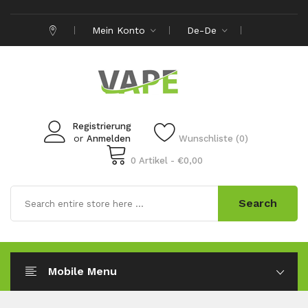
Mein Konto
De-De
Registrierung
or
Anmelden
Wunschliste (0)
0 Artikel - €0,00
Search
Mobile Menu